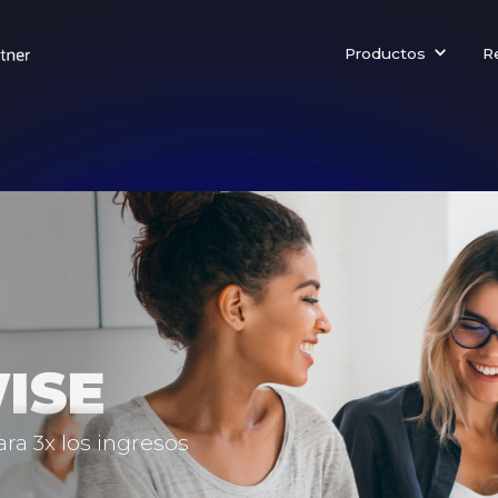
Productos
Re
ISE
ra 3x los ingresos