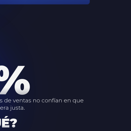
8%
s de ventas no confían en que
ra justa.
UÉ?