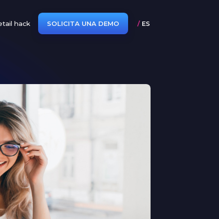
tail hack
SOLICITA UNA DEMO
/
ES