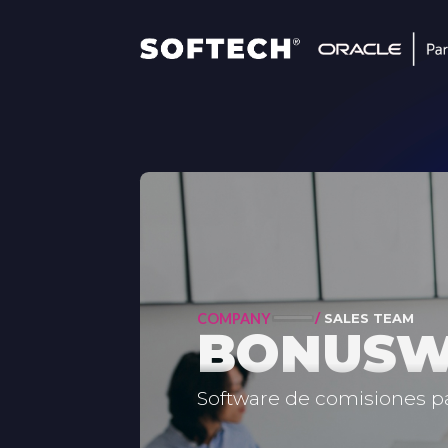
COMPANY
/
SALES TEAM
BONUSW
Software de comisiones pa