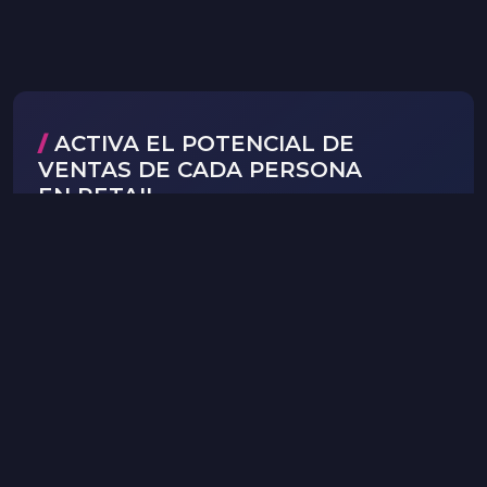
/
ACTIVA EL POTENCIAL DE
VENTAS DE CADA PERSONA
EN RETAIL.
La mayoría de las herramientas de retail se
limitan a registrar actividades como visitas,
tareaso reportes, pero no explican cómo
esas acciones impactan realmente en las
ventas.
Softech conecta actividades, ventas reales,
costes de personal y ROI en una sola
plataforma, permitiendo entender cómo
cada persona en la red de retail contribuye
directamente a los resultados de ventas.